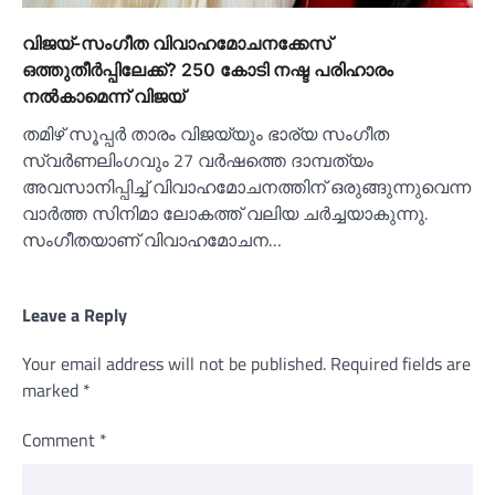
വിജയ്-സംഗീത വിവാഹമോചനക്കേസ്
ഒത്തുതീര്‍പ്പിലേക്ക്? 250 കോടി നഷ്ട പരിഹാരം
നല്‍കാമെന്ന് വിജയ്
തമിഴ് സൂപ്പർ താരം വിജയ്‌യും ഭാര്യ സംഗീത
സ്വർണലിംഗവും 27 വർഷത്തെ ദാമ്പത്യം
അവസാനിപ്പിച്ച്‌ വിവാഹമോചനത്തിന് ഒരുങ്ങുന്നുവെന്ന
വാർത്ത സിനിമാ ലോകത്ത് വലിയ ചർച്ചയാകുന്നു.
സംഗീതയാണ് വിവാഹമോചന…
Leave a Reply
Your email address will not be published.
Required fields are
marked
*
Comment
*