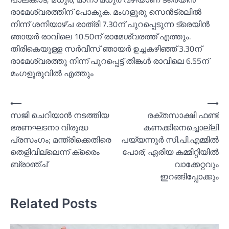
രാമേശ്വരത്തിന് പോകുക. മംഗളൂരു സെൻട്രലില്‍
നിന്ന് ശനിയാഴ്ച രാത്രി 7.30ന് പുറപ്പെടുന്ന ട്രെയിൻ
ഞായർ രാവിലെ 10.50ന് രാമേശ്വരത്ത് എത്തും.
തിരികെയുള്ള സർവീസ് ഞായർ ഉച്ചകഴിഞ്ഞ് 3.30ന്
രാമേശ്വരത്തു നിന്ന് പുറപ്പെട്ട് തിങ്കള്‍ രാവിലെ 6.55ന്
മംഗളൂരുവില്‍ എത്തും
Post
⟵
⟶
സജി ചെറിയാൻ നടത്തിയ
രക്തസാക്ഷി ഫണ്ട്
navigation
ഭരണഘടനാ വിരുദ്ധ
കണക്കിനെച്ചൊല്ലി
പ്രസംഗം; മന്ത്രിക്കെതിരെ
പയ്യന്നൂര്‍ സി.പി.എമ്മില്‍
തെളിവില്ലെന്ന് ക്രൈം
പോര്; ഏരിയ കമ്മിറ്റിയില്‍
ബ്രാഞ്ച്
വാക്കേറ്റവും
ഇറങ്ങിപ്പോക്കും
Related Posts