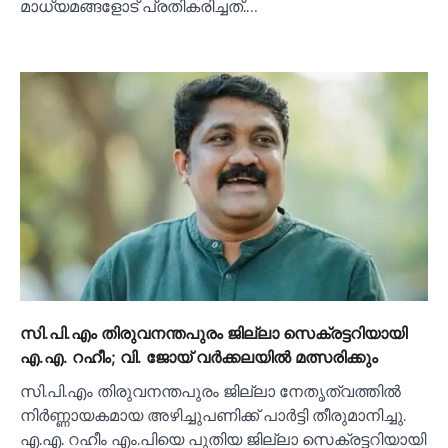
മാധ്യമങ്ങളോട് പ്രതികരിച്ചത്.…
സി.പി.എം തിരുവനന്തപുരം ജില്ലാ സെക്രട്ടറിയായി
എ.എ. റഹീം; വി. ജോയ് വര്‍ക്കലയില്‍ മത്സരിക്കും
സി.പി.എം തിരുവനന്തപുരം ജില്ലാ നേതൃത്വത്തില്‍
നിർണ്ണായകമായ അഴിച്ചുപണിക്ക് പാർട്ടി തീരുമാനിച്ചു.
എ.എ. റഹീം എം.പിയെ പുതിയ ജില്ലാ സെക്രട്ടറിയായി