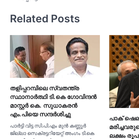
Related Posts
തളിപ്പറമ്പിലെ സ്വതന്ത്ര
സ്ഥാനാര്‍ത്ഥി ടി.കെ ഗോവിന്ദൻ
മാസ്റ്റര്‍ കെ. സുധാകരൻ
എം.പിയെ സന്ദര്‍ശിച്ചു
പാക് ഷെല
പാർട്ടി വിട്ട സി.പി.എം മുൻ കണ്ണൂർ
മരിച്ചവരു
ജില്ലാ സെക്രട്ടറിയേറ്റ് അംഗം ടി.കെ
ലക്ഷം രൂ