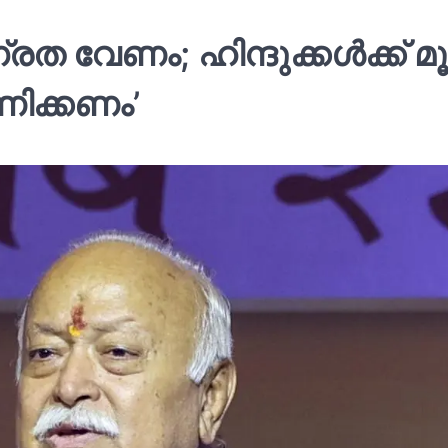
 വേണം; ഹിന്ദുക്കള്‍ക്ക് മൂന
ണിക്കണം’