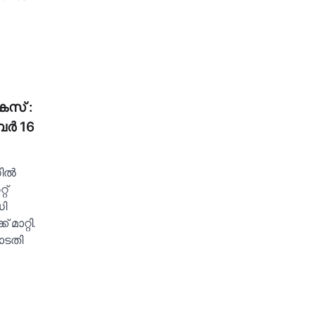
േസ് :
്‍ 16
ല്‍
റ്
ധി
മാറ്റി.
ോടതി