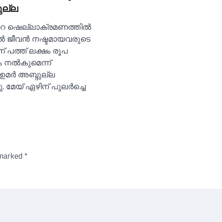
ുല്ല
‍റെ ഷെല്ലാക്രമണത്തില്‍
രില്‍ ജീവൻ നഷ്ടമായവരുടെ
് പത്ത് ലക്ഷം രൂപ
ല്‍കുമെന്ന്
ി ഉമർ അബ്ദുല്ല
ു. മേയ് ഏഴിന് പുലർച്ചെ
 marked
*