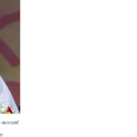
ൻ ഭഗവത്.
ന