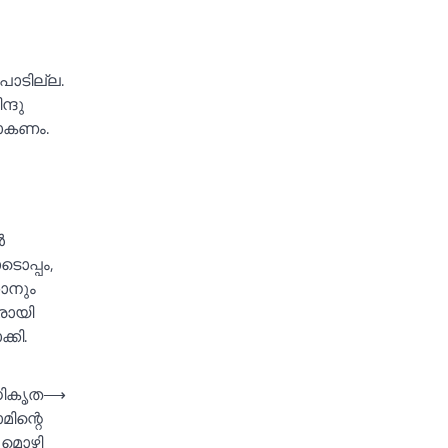
പാടില്ല.
്ദു
രാകണം.
‍
ടൊപ്പം,
കാനും
രായി
്കി.
ധികൃത
⟶
ിന്റെ
മൊഴി