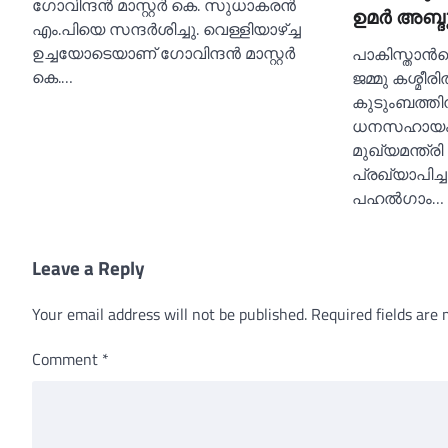
ഗോവിന്ദൻ മാസ്റ്റർ കെ. സുധാകരൻ
ഉമര്‍ അബ്ദ
എം.പിയെ സന്ദർശിച്ചു. വെള്ളിയാഴ്ച്ച
ഉച്ചയോടെയാണ് ഗോവിന്ദൻ മാസ്റ്റർ
പാകിസ്താന്
കെ.…
ജമ്മു കശ്മീ
കുടുംബത്തിന
ധനസഹായം ന
മുഖ്യമന്ത്ര
പ്രഖ്യാപിച്ച
പഹല്‍ഗാം…
Leave a Reply
Your email address will not be published.
Required fields are
Comment
*