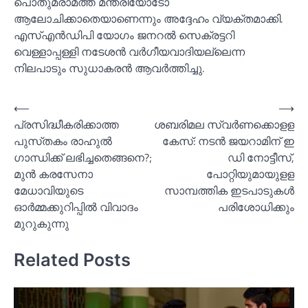
പൊതുമരാമത്ത് മന്ത്രിയോടോ
ആലോചിക്കാതെയാണെന്നും അദ്ദേഹം വ്യക്തമാക്കി.
എസ്‌എൻഡിപി യോഗം ജനറല്‍ സെക്രട്ടറി
വെള്ളാപ്പള്ളി നടേശൻ വർഗീയവാദിയല്ലെന്ന
നിലപാടും സുധാകരൻ ആവർത്തിച്ചു.
Post
⟵
⟶
പ്രസിദ്ധീകരിക്കാത്ത
ശബരിമല സ്വര്‍ണക്കൊളള
navigation
പുസ്‌തകം രാഹുല്‍
കേസ്: നടന്‍ ജയറാമിന് ഇ
ഗാന്ധിക്ക് ലഭിച്ചതെങ്ങനെ?;
ഡി നോട്ടീസ്,
മുൻ കരസേനാ
പോറ്റിയുമായുളള
മേധാവിയുടെ
സാമ്പത്തിക ഇടപാടുകള്‍
ഓര്‍മ്മക്കുറിപ്പില്‍ വിവാദം
പരിശോധിക്കും
മുറുകുന്നു
Related Posts