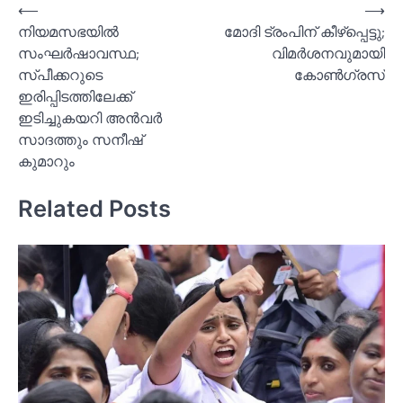
Post
⟵
⟶
നിയമസഭയില്‍
മോദി ട്രംപിന് കീഴ്പ്പെട്ടു;
navigation
സംഘര്‍ഷാവസ്ഥ;
വിമര്‍ശനവുമായി
സ്പീക്കറുടെ
കോണ്‍ഗ്രസ്
ഇരിപ്പിടത്തിലേക്ക്
ഇടിച്ചുകയറി അൻവര്‍
സാദത്തും സനീഷ്
കുമാറും
Related Posts