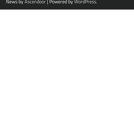
News by
Ascendoor
| Powered by
WordPress
.