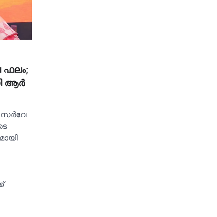
േ ഫലം;
ി ആര്‍
‍ സര്‍വേ
ടെ
ുമായി
്