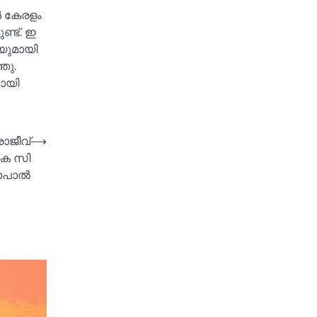
്‍ കേരളം
ണ്ട്. ഇ
ിയുമായി
ഞു.
മായി
ാജീവ്
⟶
കെ സി
ാല്‍