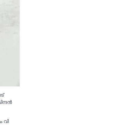
ട്
്ദന്‍
ം വി