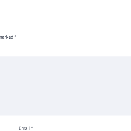
 marked
*
Email
*