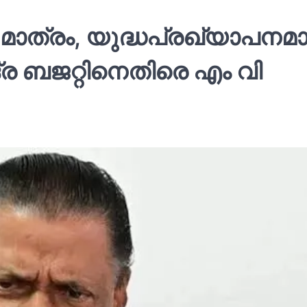
ത്രം, യുദ്ധപ്രഖ്യാപനമ
്ദ്ര ബജറ്റിനെതിരെ എം വി