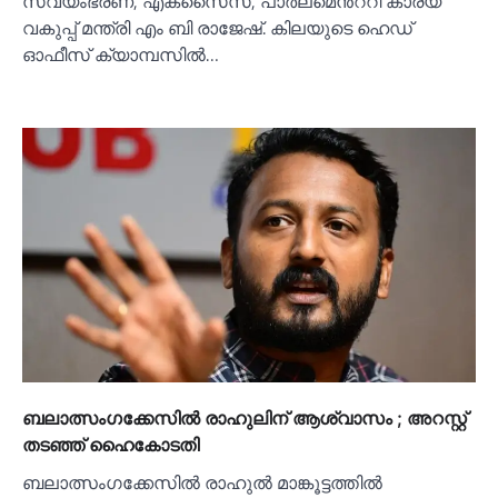
സ്വയംഭരണ, എക്സൈസ്, പാർലമെൻ്ററി കാര്യ
വകുപ്പ് മന്ത്രി എം ബി രാജേഷ്. കിലയുടെ ഹെഡ്
ഓഫീസ് ക്യാമ്പസില്‍…
ബലാത്സംഗക്കേസില്‍ രാഹുലിന് ആശ്വാസം ; അറസ്റ്റ്
തടഞ്ഞ് ഹൈകോടതി
ബലാത്സംഗക്കേസില്‍ രാഹുല്‍ മാങ്കൂട്ടത്തില്‍