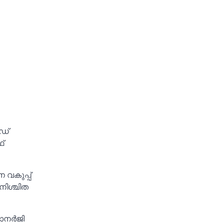
ോഡ്
്
 വകുപ്പ്
 നിശ്ചിത
ബാനർജി