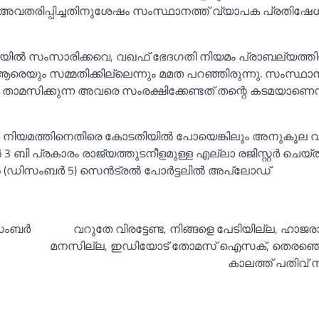
്‍ അവതരിപ്പിച്ചതിനുശേഷം സംസ്ഥാനത്ത് വ്യാപക പ്രതിഷേധ
ിയില്‍ സംസാരിക്കവെ, വഖഫ് ഭേദഗതി നിയമം പ്രാബല്യത്തില
ാൻ ആരെയും സമ്മതിക്കില്ലെന്നും മമത പറഞ്ഞിരുന്നു. സംസ്ഥാന
ടെ താമസിക്കുന്ന അവരെ സംരക്ഷിക്കേണ്ടത് തന്റെ കടമയാണെന
 നിയമത്തിനെതിരെ കോടതിയില്‍ പോയെങ്കിലും അനുകൂല വ
 3 ബി പ്രകാരം രാജ്യത്തുടനീളമുള്ള എല്ലാ രജിസ്റ്റർ ചെയ
്‍ (ഡിസംബർ 5) സെൻട്രല്‍ പോർട്ടലില്‍ അപ്‌ലോഡ്
ംബര്‍
വറുതേ വിരട്ടേണ്ട, നിങ്ങളെ പേടിയില്ല, ഹാജര
മനസില്ല, ഇഡിയോട് തോമസ് ഐസക്, തെരഞ്ഞെട
കാലത്ത് പതിവ് 