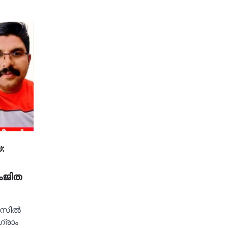
:
ംജിത
സില്‍
ഗ്രാം