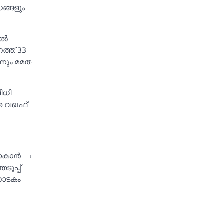
ങ്ങളും
്‍
ത്ത് 33
്നും മമത
ിധി
്ത വഖഫ്
ാകാന്‍
⟶
ുപ്പ്
നാടകം