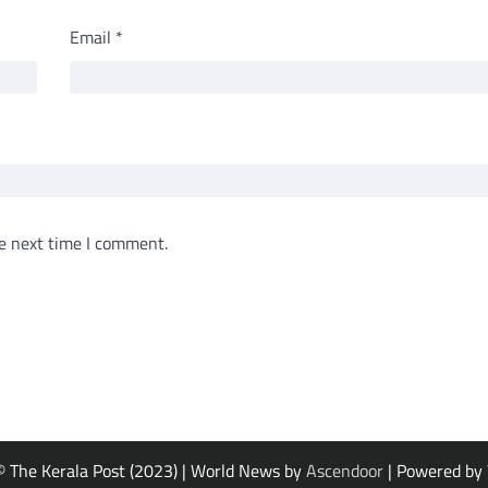
Email
*
e next time I comment.
© The Kerala Post (2023) | World News by
Ascendoor
| Powered by