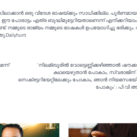
നസിലാക്കാൻ ഒരു വിദേശ ഭാഷയ്ക്കും സാധിക്കില്ല. പൂർണമായ
പോരാട്ടം എത്ര ബുദ്ധിമുട്ടേറിയതാണെന്ന് എനിക്കറിയാം.
്ട്. നമ്മുടെ രാജ്യം നമ്മുടെ ഭാഷകള്‍ ഉപയോഗിച്ചു ഭരിക്കും
.Dailyhunt
്ന്‌
‘നിലമ്ബൂരില്‍ വോട്ടെണ്ണിക്കഴിഞ്ഞാല്‍ ഷൗക്ക
കഥയെഴുതാൻ പോകാം, സ്വരാജിന് പാര്
സെക്രട്ടറിയേറ്റിലേക്കും പോകാം, ഞാൻ നിയമസഭയില
പോകും’ : പി വി 