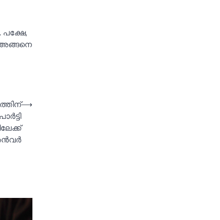
 പക്ഷേ,
. അങ്ങനെ
ത്തിന്
⟶
‍ട്ടി
േക്ക്
അൻവര്‍