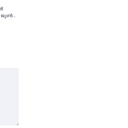
്‍
 ജൂണ്‍…