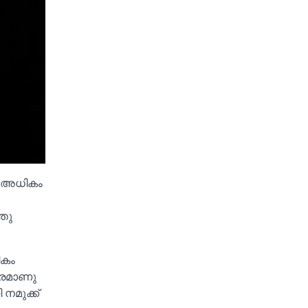
ം അധികം
്തു
ികം
കാരമാണു
നമുക്ക്