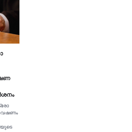
ോ
േഷണ
്‍ശനം
്രോ
അന്വേഷണം
യുടെ