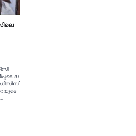
സിലെ
സിസി
‍പ്പടെ 20
. ഡിസിസി
ചിറയുടെ
ം…