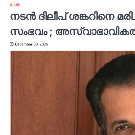
NEWS
നടൻ ദിലീപ് ശങ്കറിനെ മരി
സംഭവം ; അസ്വാഭാവികത
December 30, 2024