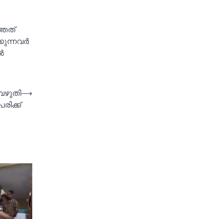
്തത്
കുന്നവർ
്‍
‍വഴുതി
⟶
രിക്ക്