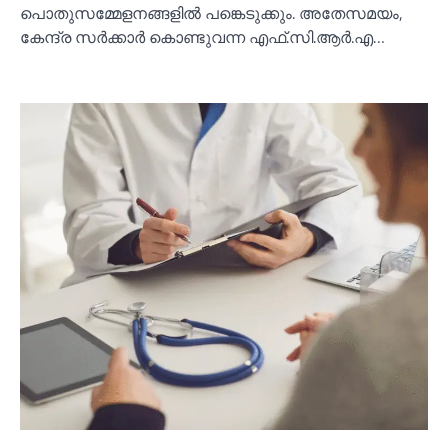
പൊതുസമ്മേളനങ്ങളില്‍ പങ്കെടുക്കും. അതേസമയം,
കേന്ദ്ര സർക്കാർ കൊണ്ടുവന്ന എഫ്.സി.ആര്‍.എ…