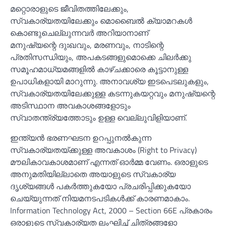
മറ്റൊരാളുടെ ജീവിതത്തിലേക്കും,
സ്വകാര്യതയിലേക്കും മൊബൈല്‍ ക്യാമറകള്‍
കൊണ്ടുചെല്ലുന്നവർ അറിയാനാണ്
മനുഷ്യന്റെ ദുഃഖവും, മരണവും, നാടിന്റെ
പ്രതിസന്ധിയും, അപകടങ്ങളുമൊക്കെ ചിലർക്കു
സമൂഹമാധ്യമങ്ങളില്‍ കാഴ്ചക്കാരെ കൂട്ടാനുള്ള
ഉപാധികളായി മാറുന്നു. അനാവശ്യ ഇടപെടലുകളും,
സ്വകാര്യതയിലേക്കുള്ള കടന്നുകയറ്റവും മനുഷ്യന്റെ
അടിസ്ഥാന അവകാശങ്ങളോടും
സ്വാതന്ത്ര്യത്തോടും ഉള്ള വെല്ലുവിളിയാണ്.
ഇന്ത്യൻ ഭരണഘടന ഉറപ്പുനല്‍കുന്ന
സ്വകാര്യതയ്ക്കുള്ള അവകാശം (Right to Privacy)
മൗലികാവകാശമാണ് എന്നത് ഓർമ്മ വേണം. ഒരാളുടെ
അനുമതിയില്ലാതെ അയാളുടെ സ്വകാര്യ
ദൃശ്യങ്ങള്‍ പകർത്തുകയോ പ്രചരിപ്പിക്കുകയോ
ചെയ്യുന്നത് നിയമനടപടികള്‍ക്ക് കാരണമാകാം.
Information Technology Act, 2000 – Section 66E പ്രകാരം
ഒരാളുടെ സ്വകാര്യത ലംഘിച്ച്‌ ചിത്രങ്ങളോ