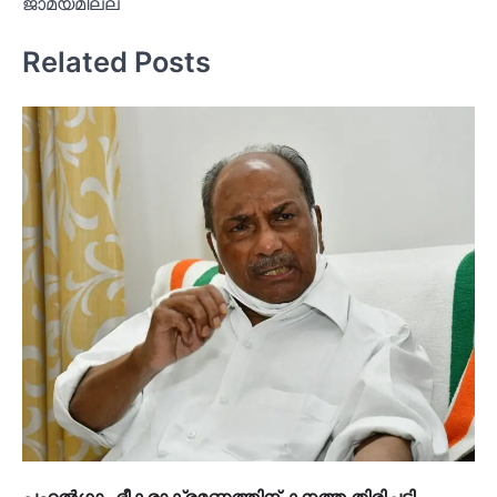
ജാമ്യമില്ല
Related Posts
പഹല്‍ഗാം ഭീകരാക്രമണത്തിന് കനത്ത തിരിച്ചടി