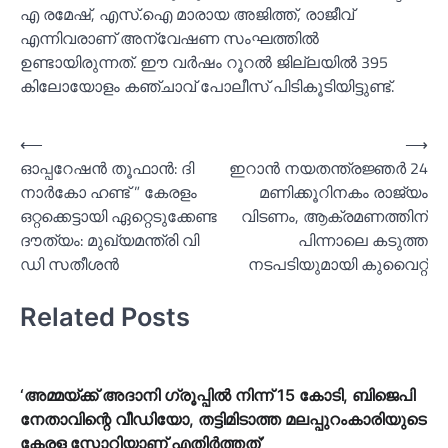
എ രമേഷ്, എസ്.ഐ മാരായ അജിത്ത്, രാജീവ്
എന്നിവരാണ് അന്വേഷണ സംഘത്തില്‍
ഉണ്ടായിരുന്നത്. ഈ വർഷം റൂറല്‍ ജില്ലയില്‍ 395
കിലോയോളം കഞ്ചാവ് പോലീസ് പിടികൂടിയിട്ടുണ്ട്.
Post
⟵
⟶
ഓപ്പറേഷൻ തൂഫാൻ: ദി
ഇറാൻ നയതന്ത്രജ്ഞര്‍ 24
navigation
നാര്‍കോ ഹണ്ട് ” കേരളം
മണിക്കൂറിനകം രാജ്യം
ഒറ്റക്കെട്ടായി ഏറ്റെടുക്കേണ്ട
വിടണം, ആക്രമണത്തിന്
ദൗത്യം: മുഖ്യമന്ത്രി വി
പിന്നാലെ കടുത്ത
ഡി സതീശൻ
നടപടിയുമായി കുവൈറ്റ്
Related Posts
‘അമ്മയ്ക്ക് അദാനി ഗ്രൂപ്പില്‍ നിന്ന് 15 കോടി, ബിജെപി
നേതാവിന്റെ വീഡിയോ, തട്ടിമിടാത്ത മലപ്പുറംകാരിയുടെ
കേരള സ്റ്റോറിയാണ് എതിര്‍ത്തത്’