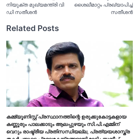
നിയുക്ത മുഖ്യമന്ത്രി വി
ശൈലീമാറ്റം പ്രഖ്യാപിച്ച്‌
ഡി സതീശന്‍
സതീശൻ
Related Posts
കമ്മ്യൂണിസ്റ്റ് പ്രസ്ഥാനത്തിന്റെ ഉരുക്കുകോട്ടകളായ
കണ്ണൂരും പാലക്കാടും ആലപ്പുഴയും സി.പി.എമ്മിന്
വെറും രാഷ്ട്രീയ പ്രതിസന്ധിയല്ല, പ്രത്യയശാസ്ത്ര
തകര്‍ച്ചയുടെ പ്രഭവകേന്ദ്രങ്ങളായി മാറി : സന്ദീപ്