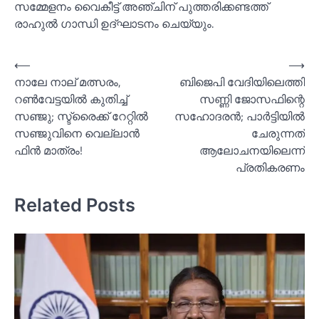
സമ്മേളനം വൈകീട്ട് അഞ്ചിന് പുത്തരിക്കണ്ടത്ത്
രാഹുല്‍ ഗാന്ധി ഉദ്ഘാടനം ചെയ്യും.
Post
⟵
⟶
നാലേ നാല് മത്സരം,
ബിജെപി വേദിയിലെത്തി
navigation
റണ്‍വേട്ടയില്‍ കുതിച്ച്‌
സണ്ണി ജോസഫിന്റെ
സഞ്ജു; സ്ട്രൈക്ക് റേറ്റില്‍
സഹോദരൻ; പാര്‍ട്ടിയില്‍
സഞ്ജുവിനെ വെല്ലാൻ
ചേരുന്നത്
ഫിൻ മാത്രം!
ആലോചനയിലെന്ന്
പ്രതികരണം
Related Posts