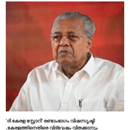
‘ദി കേരള സ്റ്റോറി’ രണ്ടാംഭാഗം വിഷസൃഷ്ടി
,കേരളത്തിനെതിരെ വിദ്വേഷം വിതക്കാനും