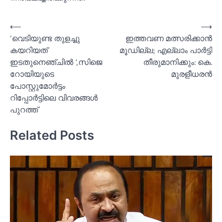
Post
⟵
⟶
‘വെടിയുണ്ട തുളച്ചു
ഇത്തവണ മത്സരിക്കാൻ
navigation
കയറിയത്
മൂഡില്ല; എല്ലാം പാര്‍ട്ടി
ഇടതുനെഞ്ചില്‍ ‘,സിജെ
തീരുമാനിക്കും: കെ.
റോയിയുടെ
മുരളീധരൻ
പോസ്റ്റുമോര്‍ട്ടം
റിപ്പോര്‍ട്ടിലെ വിവരങ്ങള്‍
പുറത്ത്
Related Posts